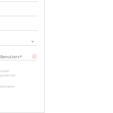
ormular
g jederzeit
nsbezogene